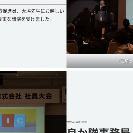
策促進員、大坪先生にお越しい
貴重な講演を受けました。
『職場に
YOKATAI SECRETARIAT
良か隊事務局